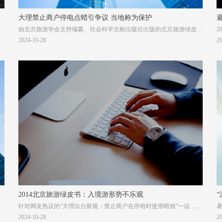
大理禁止商户停电点蜡引争议 当地称为保护
中
由北京旅游学会主持编纂、社会科学文献出版社出版的北京旅游绿皮书
。
《北京旅游发展报告2014》6月30日发布。报告指出，近年来，受多重
2024-10-28
2
因素影响，北京入境旅游人数呈连续下降态势，2013年下降幅度超过全
国平均水平，影响了北京“十二五”旅游规划入境旅游目标的实现。
2014北京旅游绿皮书：入境游形势不乐观
个
针对网友热议的“大理出台新规：禁止商户在停电时使用蜡烛”一说，云
南省大理市保护管理局6月30日回应表示，公众对相关文件内容存在误
2024-10-28
2