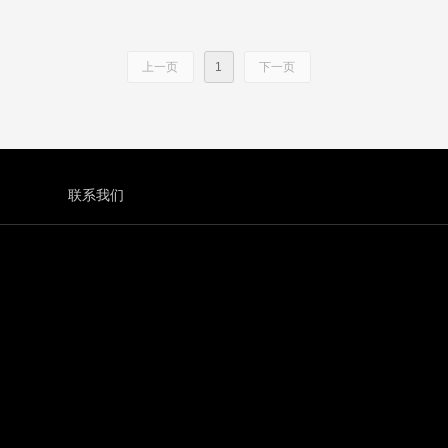
读，作为即将实施的《大理经营户消防安全检查规则》附加条款内容，
是引导性的规范，而非硬性要求，新规不会给商户设置人为的门槛。
重
上一页
1
下一页
联系我们