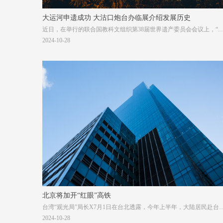
大运河申遗成功 大沽口炮台办临展介绍发展历史
近日，在举行的联合国教科文组织第38届世界遗产委员会会议上，“
国大运河”被批准列入《世界遗产名录》，成为我国第46处世界遗产
2024-10-28
北京将加开“红眼”高铁
台湾“观光局”局长X7月1日在台北透露，今年上半年，大陆居民赴台
人游游客超过50万人次，接近去年的52万人次，今年全年更有望突破
2024-10-28