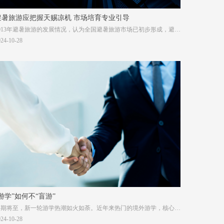
避暑旅游应把握天赐凉机 市场培育专业引导
2013年避暑旅游的发展情况，认为全国避暑旅游市场已初步形成，避暑
经济效益显现;不同目的地城市有着各具特色的发展路径与模式。但总
024-10-28
体来看，我国避暑旅游产业发展仍处在发展培育期，表现为避暑旅游的
战略性高度不够，往往停留在旅游部门、应季的产品层面;避暑旅游在
市场上强化了目的地夏季气候的优势
“游学”如何不“盲游”
暑期将至，新一轮游学热潮如火如荼。近年来热门的境外游学，核心本
应在于“游”与“学”的兼备，一些家长认为，游学既让孩子游览了异国风
024-10-28